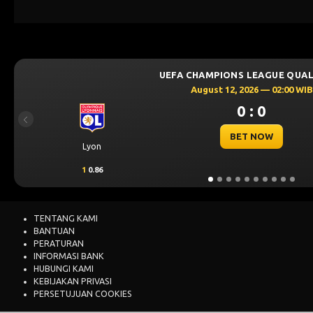
IERS
Previous
Sparta Praha
SK Sturm Graz
-1
0.96
-0.5
0.95
TENTANG KAMI
BANTUAN
PERATURAN
INFORMASI BANK
HUBUNGI KAMI
KEBIJAKAN PRIVASI
PERSETUJUAN COOKIES