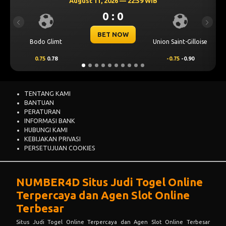
26 — 22:59 WIB
August 11, 2026 — 2
: 0
0 : 0
Previous
Next
 NOW
BET NOW
Union Saint-Gilloise
Kairat Almaty (n)
-0.75
-0.90
0.00
0.82
TENTANG KAMI
BANTUAN
PERATURAN
INFORMASI BANK
HUBUNGI KAMI
KEBIJAKAN PRIVASI
PERSETUJUAN COOKIES
NUMBER4D Situs Judi Togel Online
Terpercaya dan Agen Slot Online
Terbesar
Situs Judi Togel Online Terpercaya dan Agen Slot Online Terbesar