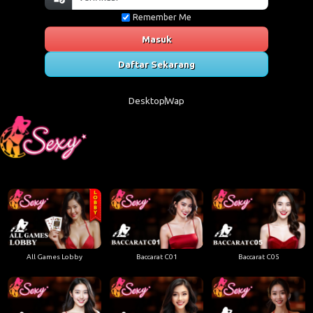
Remember Me
Masuk
Daftar Sekarang
Desktop
Wap
All Games Lobby
Baccarat C01
Baccarat C05