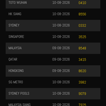
TOTO WUHAN
10-08-2026
0410
HK SIANG
10-08-2026
8556
SYDNEY
10-08-2026
0332
SINGAPORE
10-08-2026
3525
MALAYSIA
09-08-2026
8548
QATAR
09-08-2026
3415
HONGKONG
09-08-2026
8620
SG METRO
10-08-2026
3982
SYDNEY POOLS
10-08-2026
9079
MALAYSIA SIANG
10-08-2026
7925