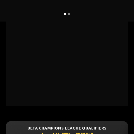
LEAGUE QUALIFIERS
UEFA CHAMPIONS LEAGU