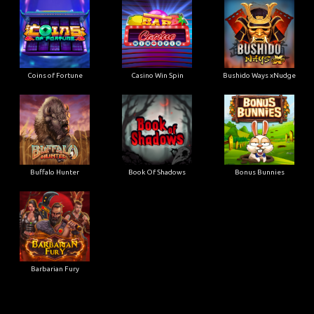
Coins of Fortune
Casino Win Spin
Bushido Ways xNudge
Buffalo Hunter
Book Of Shadows
Bonus Bunnies
Barbarian Fury