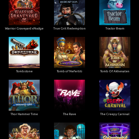
Warrior Graveyard xNudge
True Grit Redemption
Tractor Beam
Tombstone
Tomb of Nefertiti
Tomb Of Akhenaten
Thor Hammer Time
The Rave
The Creepy Carnival