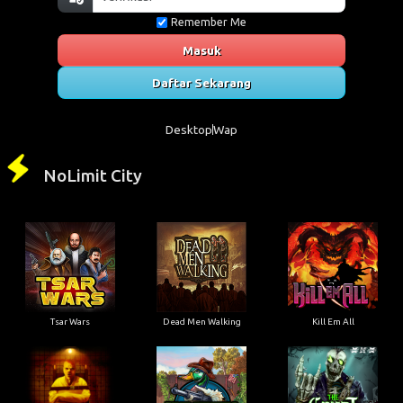
Remember Me
Masuk
Daftar Sekarang
Desktop
Wap
NoLimit City
Tsar Wars
Dead Men Walking
Kill Em All