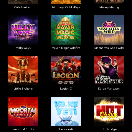
Oktoberfest
Monkeys Gold xPays
Misery Mining
Milky Ways
Mayan Magic Wildfire
Manhattan Goes Wild
Little Bighorn
Legion X
Karen Maneater
Immortal Fruits
Ice Ice Yeti
Hot Nudge