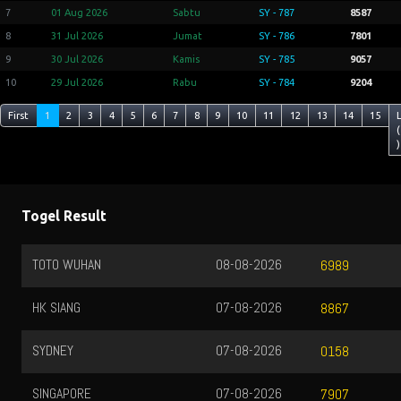
7
01 Aug 2026
Sabtu
SY - 787
8587
8
31 Jul 2026
Jumat
SY - 786
7801
9
30 Jul 2026
Kamis
SY - 785
9057
10
29 Jul 2026
Rabu
SY - 784
9204
First
1
2
3
4
5
6
7
8
9
10
11
12
13
14
15
(
)
Togel Result
TOTO WUHAN
08-08-2026
6989
HK SIANG
07-08-2026
8867
SYDNEY
07-08-2026
0158
SINGAPORE
07-08-2026
7907