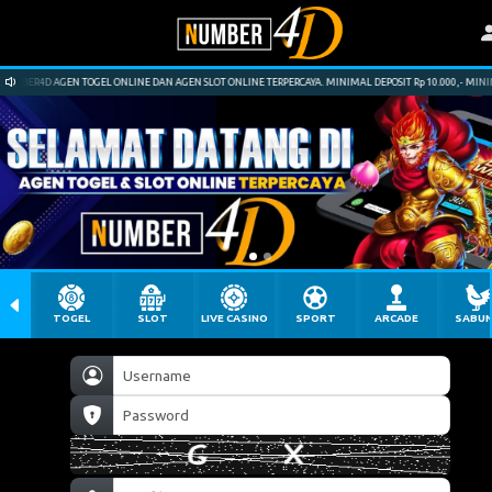
ER4D AGEN TOGEL ONLINE DAN AGEN SLOT ONLINE TERPERCAYA. MINIMAL DEPOSIT Rp 10.000,- MINIMAL 
TOGEL
SLOT
LIVE CASINO
SPORT
ARCADE
SABU