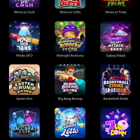
Mines or Cash
Mines or Gifts
Mines or Treat
Plinko UFO
Midnight Robbery
Galaxy Attack
Easter Run
Big Bang Boxing
Basketball Strike