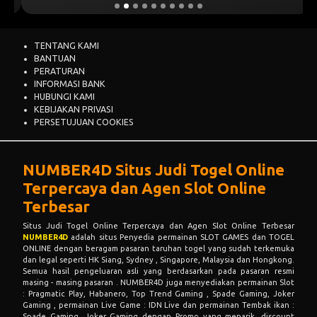
TENTANG KAMI
BANTUAN
PERATURAN
INFORMASI BANK
HUBUNGI KAMI
KEBIJAKAN PRIVASI
PERSETUJUAN COOKIES
NUMBER4D Situs Judi Togel Online
Terpercaya dan Agen Slot Online
Terbesar
Situs Judi Togel Online Terpercaya dan Agen Slot Online Terbesar
NUMBER4D
adalah situs Penyedia permainan SLOT GAMES dan TOGEL
ONLINE dengan beragam pasaran taruhan togel yang sudah terkemuka
dan legal seperti HK Siang, Sydney , Singapore, Malaysia dan Hongkong.
Semua hasil pengeluaran asli yang berdasarkan pada pasaran resmi
masing - masing pasaran . NUMBER4D juga menyediakan permainan Slot
: Pragmatic Play, Habanero, Top Trend Gaming , Spade Gaming, Joker
Gaming , permainan Live Game : IDN Live dan permainan Tembak ikan :
Spade Gaming, Joker Gaming dengan Promo yang menarik, discount