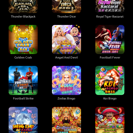
Thunder Blackjack
Thunder Dice
Royal Tiger Baccarat
Golden Crab
Angel And Devil
Football Fever
Football Strike
Zodiac Bingo
Koi Bingo