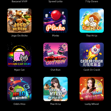
Baccarat VVIP
Speed Lotto
7 Up Down
Jogo Do Bicho
Plinko
Thai Hi-Lo
Nyan Cat
Out Run
Cash Or Crash
Odds HiLo
Thai Hi Lo
Lucky Wheel