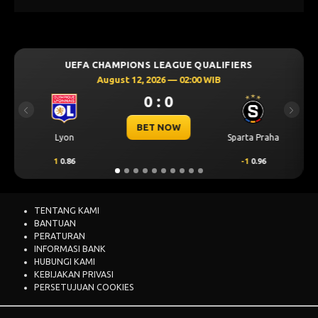
QUALIFIERS
UEFA CHAMPIONS LEAGUE QUALI
0 WIB
August 12, 2026 — 01:30 WIB
0 : 0
Previous
Next
BET NOW
Sparta Praha
SK Sturm Graz
-1
0.96
-0.5
0.95
TENTANG KAMI
BANTUAN
PERATURAN
INFORMASI BANK
HUBUNGI KAMI
KEBIJAKAN PRIVASI
PERSETUJUAN COOKIES