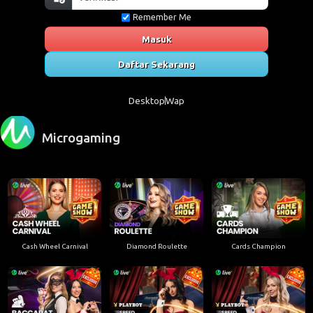
Remember Me
Masuk
Daftar Sekarang
Desktop
Wap
Microgaming
Cash Wheel Carnival
Diamond Roulette
Cards Champion