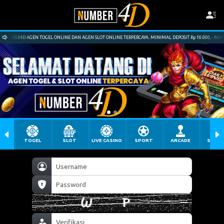
ER4D AGEN TOGEL ONLINE DAN AGEN SLOT ONLINE TERPERCAYA. MINIMAL DEPOSIT Rp 10.000,- MINIMAL 
TOGEL
SLOT
LIVE CASINO
SPORT
ARCADE
SABU