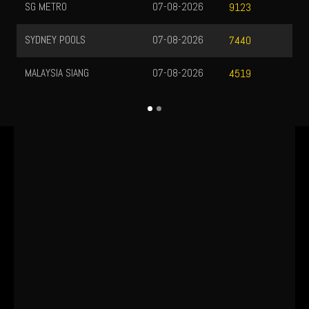
SG METRO
07-08-2026
9123
SYDNEY POOLS
07-08-2026
7440
MALAYSIA SIANG
07-08-2026
4519