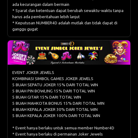
ada kecurangan dalam bermain
* Syarat dan ketentuan dapat berubah sewaktu-waktu tanpa
harus ada pemberitahuan lebih lanjut
* Keputusan NUMBER4D adalah mutlak dan tidak dapat di
ganggu gugat
EVENT JOKER JEWELS
KOMBINASI SIMBOL GAMES JOKER JEWELS
5 BUAH SEPATU JOKER 15% DARI TOTAL WIN
5 BUAH PIN BOWLING 15% DARI TOTAL WIN
5 BUAH GITAR 15% DARI TOTAL WIN
5 BUAH MAHKOTA BONUS 15% DARI TOTAL WIN
4 BUAH KEPALA JOKER 30% DARI TOTAL WIN
5 BUAH KEPALA JOKER 100% DARI TOTAL WIN
* Event hanya berlaku untuk semua member Number4D
* Event hanya berlaku di permainan Joker Jewels