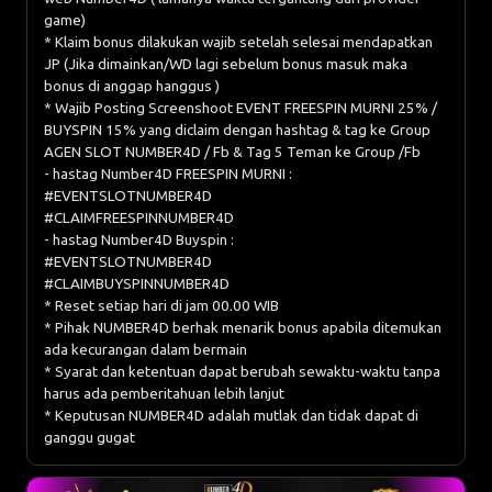
game)
* Klaim bonus dilakukan wajib setelah selesai mendapatkan
JP (Jika dimainkan/WD lagi sebelum bonus masuk maka
bonus di anggap hanggus )
* Wajib Posting Screenshoot EVENT FREESPIN MURNI 25% /
BUYSPIN 15% yang diclaim dengan hashtag & tag ke Group
AGEN SLOT NUMBER4D / Fb & Tag 5 Teman ke Group /Fb
- hastag Number4D FREESPIN MURNI :
#EVENTSLOTNUMBER4D
#CLAIMFREESPINNUMBER4D
- hastag Number4D Buyspin :
#EVENTSLOTNUMBER4D
#CLAIMBUYSPINNUMBER4D
* Reset setiap hari di jam 00.00 WIB
* Pihak NUMBER4D berhak menarik bonus apabila ditemukan
ada kecurangan dalam bermain
* Syarat dan ketentuan dapat berubah sewaktu-waktu tanpa
harus ada pemberitahuan lebih lanjut
* Keputusan NUMBER4D adalah mutlak dan tidak dapat di
ganggu gugat