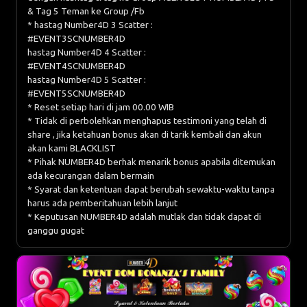
& Tag 5 Teman ke Group /Fb
* hastag Number4D 3 Scatter :
#EVENT3SCNUMBER4D
hastag Number4D 4 Scatter :
#EVENT4SCNUMBER4D
hastag Number4D 5 Scatter :
#EVENT5SCNUMBER4D
* Reset setiap hari di jam 00.00 WIB
* Tidak di perbolehkan menghapus testimoni yang telah di
share , jika ketahuan bonus akan di tarik kembali dan akun
akan kami BLACKLIST
* Pihak NUMBER4D berhak menarik bonus apabila ditemukan
ada kecurangan dalam bermain
* Syarat dan ketentuan dapat berubah sewaktu-waktu tanpa
harus ada pemberitahuan lebih lanjut
* Keputusan NUMBER4D adalah mutlak dan tidak dapat di
ganggu gugat