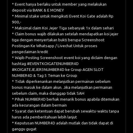
* Event hanya berlaku untuk member yang melakukan
deposit via BANK & E MONEY
* Minimal stake untuk mengikuti Event Koi Gate adalah Rp
900,-
* Maksimal claim Koi Jejer Tiga sebanyak 1x dalam sehari
* Claim bonus wajib dilakukan setelah mendapatkan koi jejer
tiga dengan menyertakan bukti berupa Screenshoot
Postingan Ke Whatsapp / Livechat Untuk proses
pengeclaiman kredit
* Wajib Posting Screenshoot event koi yang diclaim dengan
hashtag #EVENTKOIGATENUMBER4D
#KOIGATEJEJER3NUMBER4D ke Group AGEN SLOT
NUMBER4D & Tag 5 Teman ke Group
* Tidak diperkenankan melanjutkan permainan sebelum
bonus masuk ke dalam akun. Jika melanjutkan permainan
sebelum claim, maka dianggap tidak SAH
* Pihak NUMBER4D berhak menarik bonus apabila ditemukan
ada kecurangan dalam bermain
* Syarat dan ketentuan dapat berubah sewaktu-waktu tanpa
harus ada pemberitahuan lebih lanjut
* Keputusan NUMBER4D adalah mutlak dan tidak dapat di
ganggu gugat