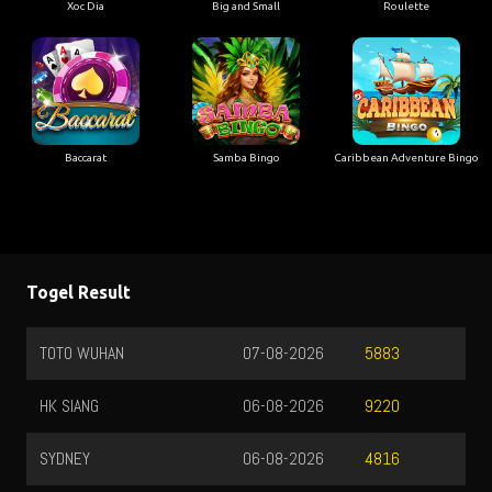
Xoc Dia
Big and Small
Roulette
Baccarat
Samba Bingo
Caribbean Adventure Bingo
Togel Result
TOTO WUHAN
07-08-2026
M
5883
HK SIANG
06-08-2026
9220
SYDNEY
06-08-2026
4816