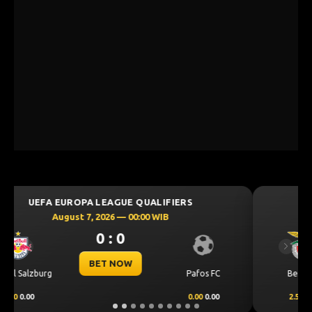
UEFA EUROPA LEAGUE QUALIFIERS
August 7, 2026 — 02:00 WIB
0 : 0
Previous
Next
BET NOW
Benfica
Heart of Midlothian
2.5
0.82
-2.5
0.99