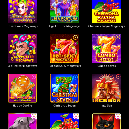
Joker Coins Megaways
Liga Fortuna Megaways
Chervona Kalyna Megaways
Jack Potter Megaways
Hot and Spicy Megaways
Combo Seven
Happy Cookie
Christmas Seven
Inca Son