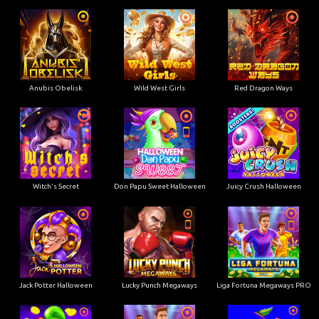
Anubis Obelisk
Wild West Girls
Red Dragon Ways
Witch's Secret
Don Papu Sweet Halloween
Juicy Crush Halloween
Jack Potter Halloween
Lucky Punch Megaways
Liga Fortuna Megaways PRO