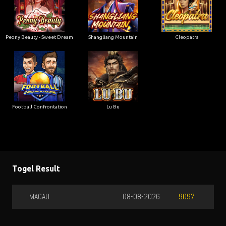
Peony Beauty - Sweet Dream
Shangliang Mountain
Cleopatra
Football Confrontation
Lu Bu
Togel Result
MACAU
08-08-2026
9097