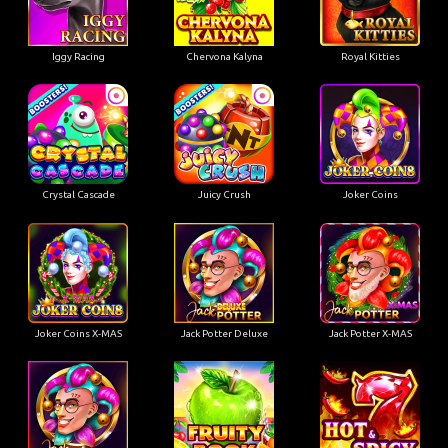
Iggy Racing
Chervona Kalyna
Royal Kitties
Crystal Cascade
Juicy Crush
Joker Coins
Joker Coins X-MAS
Jack Potter Deluxe
Jack Potter X-MAS