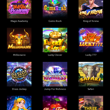
Magic Academy
Gems Rush
King of Arena
Millionaire
Lucky Clover
Lucky 777
Disco Jockey
Jump For Richness
Safari