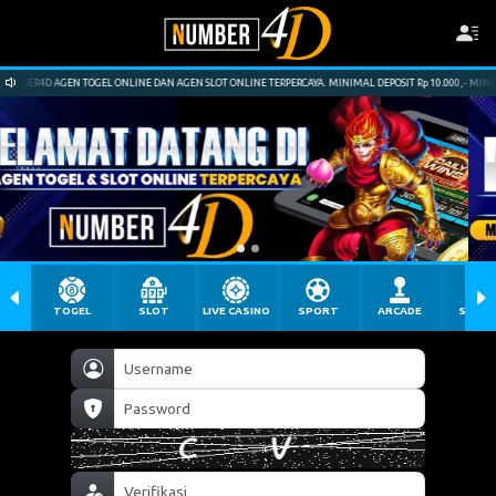
N TOGEL ONLINE DAN AGEN SLOT ONLINE TERPERCAYA. MINIMAL DEPOSIT Rp 10.000,- MINIMAL WITHDRA
TOGEL
SLOT
LIVE CASINO
SPORT
ARCADE
SABU