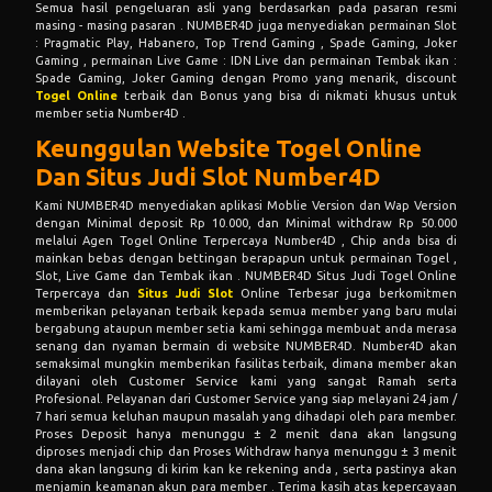
Semua hasil pengeluaran asli yang berdasarkan pada pasaran resmi
masing - masing pasaran . NUMBER4D juga menyediakan permainan Slot
: Pragmatic Play, Habanero, Top Trend Gaming , Spade Gaming, Joker
Gaming , permainan Live Game : IDN Live dan permainan Tembak ikan :
Spade Gaming, Joker Gaming dengan Promo yang menarik, discount
Togel Online
terbaik dan Bonus yang bisa di nikmati khusus untuk
member setia Number4D .
Keunggulan Website Togel Online
Dan Situs Judi Slot Number4D
Kami NUMBER4D menyediakan aplikasi Moblie Version dan Wap Version
dengan Minimal deposit Rp 10.000, dan Minimal withdraw Rp 50.000
melalui Agen Togel Online Terpercaya Number4D , Chip anda bisa di
mainkan bebas dengan bettingan berapapun untuk permainan Togel ,
Slot, Live Game dan Tembak ikan . NUMBER4D Situs Judi Togel Online
Terpercaya dan
Situs Judi Slot
Online Terbesar juga berkomitmen
memberikan pelayanan terbaik kepada semua member yang baru mulai
bergabung ataupun member setia kami sehingga membuat anda merasa
senang dan nyaman bermain di website NUMBER4D. Number4D akan
semaksimal mungkin memberikan fasilitas terbaik, dimana member akan
dilayani oleh Customer Service kami yang sangat Ramah serta
Profesional. Pelayanan dari Customer Service yang siap melayani 24 jam /
7 hari semua keluhan maupun masalah yang dihadapi oleh para member.
Proses Deposit hanya menunggu ± 2 menit dana akan langsung
diproses menjadi chip dan Proses Withdraw hanya menunggu ± 3 menit
dana akan langsung di kirim kan ke rekening anda , serta pastinya akan
menjamin keamanan akun para member . Terima kasih atas kepercayaan