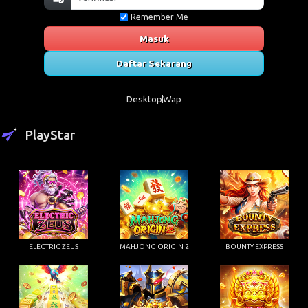
Remember Me
Masuk
Daftar Sekarang
Desktop
Wap
PlayStar
ELECTRIC ZEUS
MAHJONG ORIGIN 2
BOUNTY EXPRESS