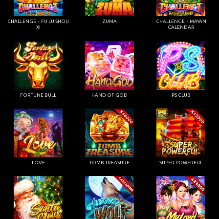
CHALLENGE・FU LU SHOU
ZUMA
CHALLENGE・MAYAN
XI
CALENDAR
FORTUNE BULL
HAND OF GOD
PS CLUB
LOVE
TOMB TREASURE
SUPER POWERFUL