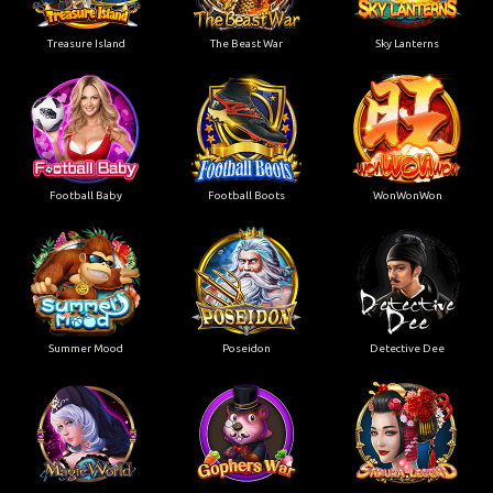
Treasure Island
The Beast War
Sky Lanterns
Football Baby
Football Boots
WonWonWon
Summer Mood
Poseidon
Detective Dee