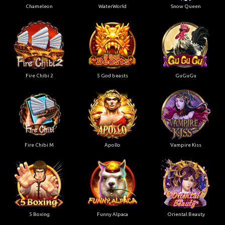
Chameleon
WaterWorld
Snow Queen
Fire Chibi 2
5 God beasts
GuGuGu
Fire Chibi M
Apollo
Vampire Kiss
5 Boxing
Funny Alpaca
Oriental Beauty