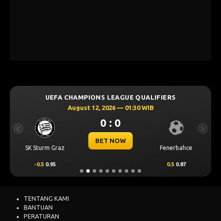
UEFA CHAMPIONS LEAGUE QUALIFIERS
August 12, 2026 — 01:30 WIB
0 : 0
Previous
Next
BET NOW
SK Sturm Graz
Fenerbahce
-0.5
0.95
0.5
0.87
TENTANG KAMI
BANTUAN
PERATURAN