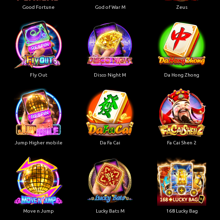
Good Fortune
God of War M
Zeus
Fly Out
Disco Night M
Da Hong Zhong
Jump Higher mobile
Da Fa Cai
Fa Cai Shen 2
Move n Jump
Lucky Bats M
168 Lucky Bag