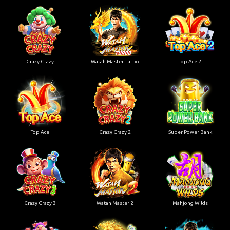
Crazy Crazy
Watah Master Turbo
Top Ace 2
Top Ace
Crazy Crazy 2
Super Power Bank
Crazy Crazy 3
Watah Master 2
Mahjong Wilds