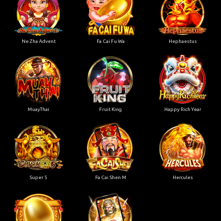
Ne Zha Advent
Fa Cai Fu Wa
Hephaestus
MuayThai
Fruit King
Happy Rich Year
Super 5
Fa Cai Shen M
Hercules