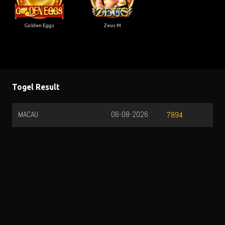
Golden Eggs
Zeus M
Togel Result
MACAU
06-08-2026
7894