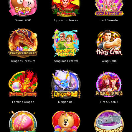
Sweet POP
Uproar in Heaven
Lord Ganesha
Dragons Treasure
Songkran Festival
Wing Chun
Fortune Dragon
Dragon Ball
Fire Queen 2