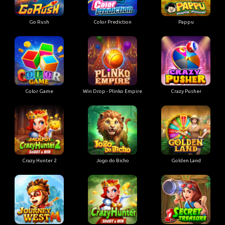
Go Rush
Color Prediction
Pappu
Color Game
Win Drop - Plinko Empire
Crazy Pusher
Crazy Hunter 2
Jogo do Bicho
Golden Land