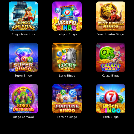
Bingo Adventure
Jackpot Bingo
West Hunter Bingo
Super Bingo
Lucky Bingo
Calaca Bingo
Bingo Carnaval
Fortune Bingo
iRich Bingo