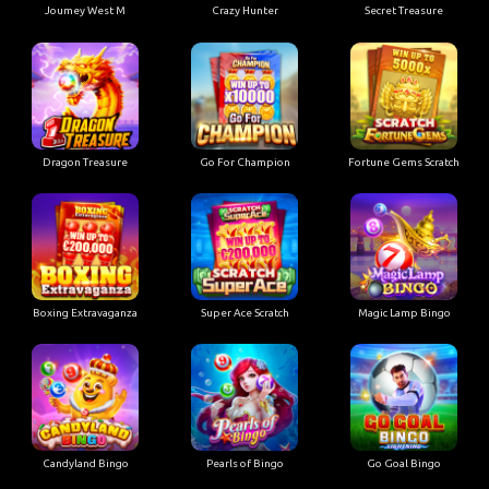
Joumey West M
Crazy Hunter
Secret Treasure
Dragon Treasure
Go For Champion
Fortune Gems Scratch
Boxing Extravaganza
Super Ace Scratch
Magic Lamp Bingo
Candyland Bingo
Pearls of Bingo
Go Goal Bingo