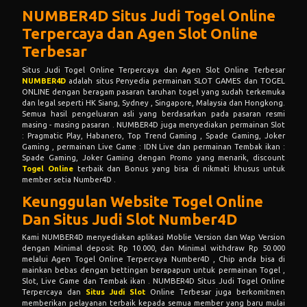
NUMBER4D Situs Judi Togel Online
Terpercaya dan Agen Slot Online
Terbesar
Situs Judi Togel Online Terpercaya dan Agen Slot Online Terbesar
NUMBER4D
adalah situs Penyedia permainan SLOT GAMES dan TOGEL
ONLINE dengan beragam pasaran taruhan togel yang sudah terkemuka
dan legal seperti HK Siang, Sydney , Singapore, Malaysia dan Hongkong.
Semua hasil pengeluaran asli yang berdasarkan pada pasaran resmi
masing - masing pasaran . NUMBER4D juga menyediakan permainan Slot
: Pragmatic Play, Habanero, Top Trend Gaming , Spade Gaming, Joker
Gaming , permainan Live Game : IDN Live dan permainan Tembak ikan :
Spade Gaming, Joker Gaming dengan Promo yang menarik, discount
Togel Online
terbaik dan Bonus yang bisa di nikmati khusus untuk
member setia Number4D .
Keunggulan Website Togel Online
Dan Situs Judi Slot Number4D
Kami NUMBER4D menyediakan aplikasi Moblie Version dan Wap Version
dengan Minimal deposit Rp 10.000, dan Minimal withdraw Rp 50.000
melalui Agen Togel Online Terpercaya Number4D , Chip anda bisa di
mainkan bebas dengan bettingan berapapun untuk permainan Togel ,
Slot, Live Game dan Tembak ikan . NUMBER4D Situs Judi Togel Online
Terpercaya dan
Situs Judi Slot
Online Terbesar juga berkomitmen
memberikan pelayanan terbaik kepada semua member yang baru mulai