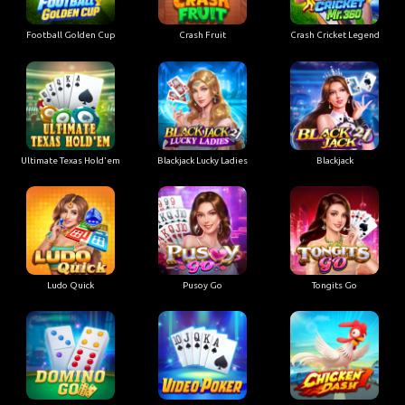
Football Golden Cup
Crash Fruit
Crash Cricket Legend
Ultimate Texas Hold'em
Blackjack Lucky Ladies
Blackjack
Ludo Quick
Pusoy Go
Tongits Go