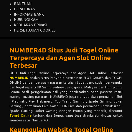
BANTUAN
PERATURAN
INFORMASI BANK
HUBUNGI KAMI
KEBIJAKAN PRIVASI
PERSETUJUAN COOKIES
NUMBER4D Situs Judi Togel Online
Terpercaya dan Agen Slot Online
Terbesar
Situs Judi Togel Online Terpercaya dan Agen Slot Online Terbesar
NUMBER4D
adalah situs Penyedia permainan SLOT GAMES dan TOGEL
ONLINE dengan beragam pasaran taruhan togel yang sudah terkemuka
dan legal seperti HK Siang, Sydney , Singapore, Malaysia dan Hongkong.
Semua hasil pengeluaran asli yang berdasarkan pada pasaran resmi
masing - masing pasaran . NUMBER4D juga menyediakan permainan Slot
: Pragmatic Play, Habanero, Top Trend Gaming , Spade Gaming, Joker
Gaming , permainan Live Game : IDN Live dan permainan Tembak ikan :
Spade Gaming, Joker Gaming dengan Promo yang menarik, discount
Togel Online
terbaik dan Bonus yang bisa di nikmati khusus untuk
member setia Number4D .
Keunggulan Website Togel Online