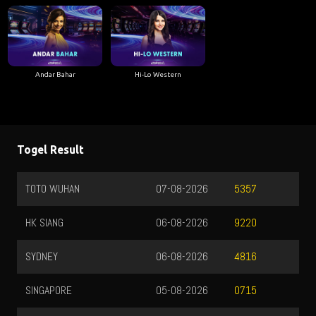
Andar Bahar
Hi-Lo Western
Togel Result
TOTO WUHAN
07-08-2026
M
5357
HK SIANG
06-08-2026
9220
SYDNEY
06-08-2026
4816
SINGAPORE
05-08-2026
0715